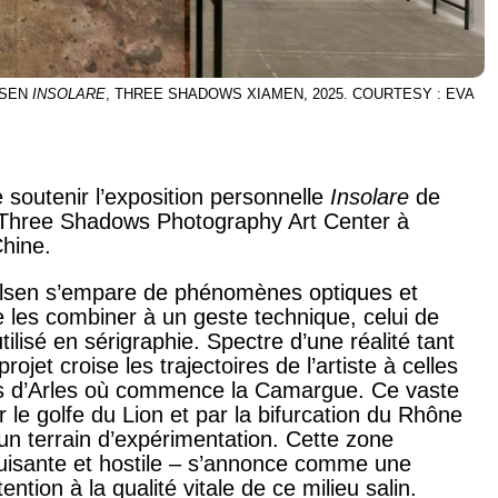
LSEN
INSOLARE
, THREE SHADOWS XIAMEN, 2025. COURTESY : EVA
e soutenir l’exposition personnelle
Insolare
de
au Three Shadows Photography Art Center à
Chine.
elsen s’empare de phénomènes optiques et
 les combiner à un geste technique, celui de
tilisé en sérigraphie.
Spectre d’une réalité tant
projet croise les trajectoires de l’artiste à celles
tes d’Arles où commence la Camargue. Ce vaste
ar le golfe du Lion et par la bifurcation du Rhône
un terrain d’expérimentation. Cette zone
éduisante et hostile – s’annonce comme une
tention à la qualité vitale de ce milieu salin.