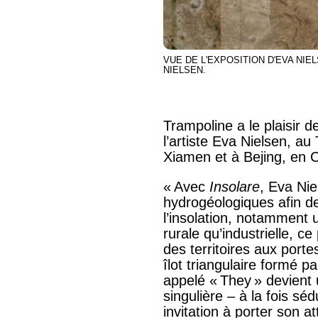
VUE DE L'EXPOSITION D'EVA NIE
NIELSEN.
Trampoline a le plaisir d
l’artiste Eva Nielsen, 
Xiamen et à Bejing, en 
« Avec
Insolare
, Eva Ni
hydrogéologiques afin de
l’insolation, notamment u
rurale qu’industrielle, ce 
des territoires aux por
îlot triangulaire formé p
appelé « They » devient 
singulière – à la fois s
invitation à porter son at