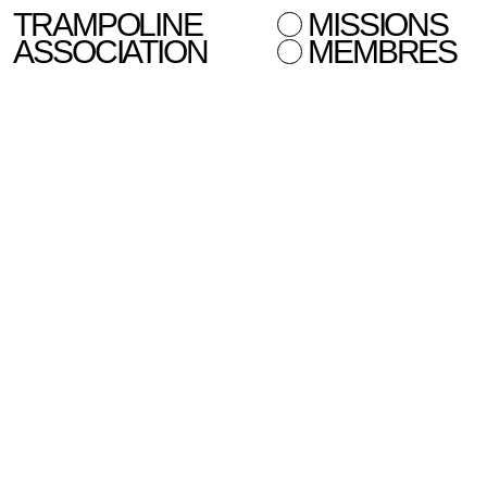
TRAMPOLINE
MISSIONS
ASSOCIATION
MEMBRES
Programme d’invitations internati
18 févr. — 22 févr. 2025
Paris
Commissaire(s) :
Hoor al Qasimi