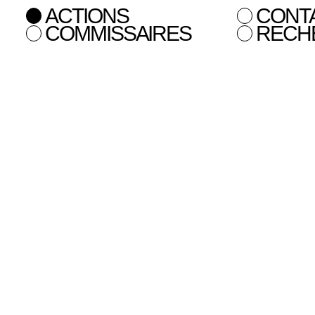
ACTIONS
CONT
COMMISSAIRES
RECH
onales
HOOR AL QASIMI DANS L'ATELIER
Dans le cadre de la sept
internationaux en France
Hoor al Qasimi, Prés
artistique des prochaine
Triennale (Japon)
.