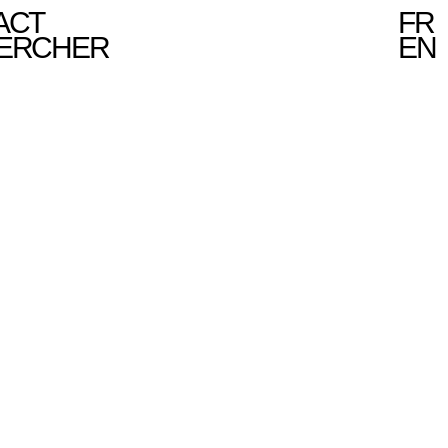
ACT
FR
ERCHER
EN
 DE DANIELE GENADRY, SAINT-OUEN.
ième saison d’invitations de professionnels
, Trampoline reçoit :
idente de Sharjah Art Foundation ;
Directrice
s Biennale de Sydney (Australie) et Aichi