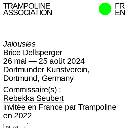
TRAMPOLINE
FR
ASSOCIATION
EN
MISSIONS
MEMBRES
Jalousies
ACTIONS
Brice Dellsperger
COMMISSAIRES
26 mai — 25 août 2024
CONTACT
Dortmunder Kunstverein,
RECHERCHER
Dortmund, Germany
Commissaire(s) :
Rebekka Seubert
invitée en France par Trampoline
en 2022
WEBSITE