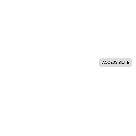
ACCESSIBILITÉ
AIDES SUR LE SITE
POLITIQUE DE CONFIDENTIALITÉ
ESPACE MEMBRES