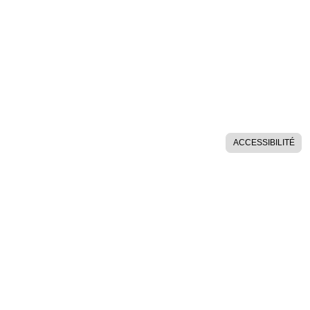
ACCESSIBILITÉ
AIDES SUR LE SITE
POLITIQUE DE CONFIDENTIALITÉ
ESPACE MEMBRES