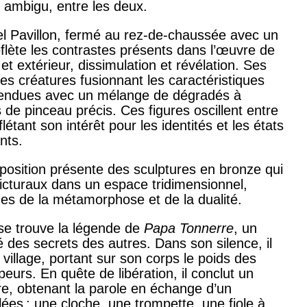
t ambigu, entre les deux.
el Pavillon, fermé au rez-de-chaussée avec un
eflète les contrastes présents dans l’œuvre de
 et extérieur, dissimulation et révélation. Ses
es créatures fusionnant les caractéristiques
rendues avec un mélange de dégradés à
 de pinceau précis. Ces figures oscillent entre
étant son intérêt pour les identités et les états
nts.
xposition présente des sculptures en bronze qui
icturaux dans un espace tridimensionnel,
mes de la métamorphose et de la dualité.
 se trouve la légende de
Papa Tonnerre
, un
des secrets des autres. Dans son silence, il
village, portant sur son corps le poids des
peurs. En quête de libération, il conclut un
e, obtenant la parole en échange d’un
ées : une cloche, une trompette, une fiole à