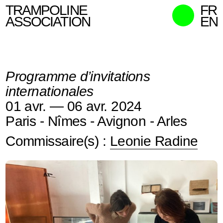
TRAMPOLINE
FR
ASSOCIATION
EN
MISSIONS
MEMBRES
Programme d’invitations
ACTIONS
internationales
COMMISSAIRES
01 avr. — 06 avr. 2024
CONTACT
Paris - Nîmes - Avignon - Arles
RECHERCHER
Commissaire(s) :
Leonie Radine