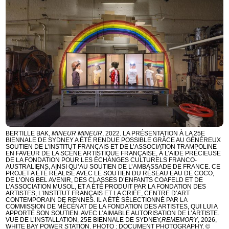
BERTILLE BAK,
MINEUR MINEUR
, 2022. LA PRÉSENTATION À LA 25E
BIENNALE DE SYDNEY A ÉTÉ RENDUE POSSIBLE GRÂCE AU GÉNÉREUX
SOUTIEN DE L’INSTITUT FRANÇAIS ET DE L’ASSOCIATION TRAMPOLINE
EN FAVEUR DE LA SCÈNE ARTISTIQUE FRANÇAISE, À L’AIDE PRÉCIEUSE
DE LA FONDATION POUR LES ÉCHANGES CULTURELS FRANCO-
AUSTRALIENS, AINSI QU’AU SOUTIEN DE L’AMBASSADE DE FRANCE. CE
PROJET A ÉTÉ RÉALISÉ AVEC LE SOUTIEN DU RÉSEAU EAU DE COCO,
DE L’ONG BEL AVENIR, DES CLASSES D’ENFANTS COAFELD ET DE
L’ASSOCIATION MUSOL, ET A ÉTÉ PRODUIT PAR LA FONDATION DES
ARTISTES, L’INSTITUT FRANÇAIS ET LA CRIÉE, CENTRE D’ART
CONTEMPORAIN DE RENNES. IL A ÉTÉ SÉLECTIONNÉ PAR LA
COMMISSION DE MÉCÉNAT DE LA FONDATION DES ARTISTES, QUI LUI A
APPORTÉ SON SOUTIEN. AVEC L’AIMABLE AUTORISATION DE L’ARTISTE.
VUE DE L’INSTALLATION, 25E BIENNALE DE SYDNEY,
REMEMORY
, 2026,
WHITE BAY POWER STATION. PHOTO : DOCUMENT PHOTOGRAPHY. ©