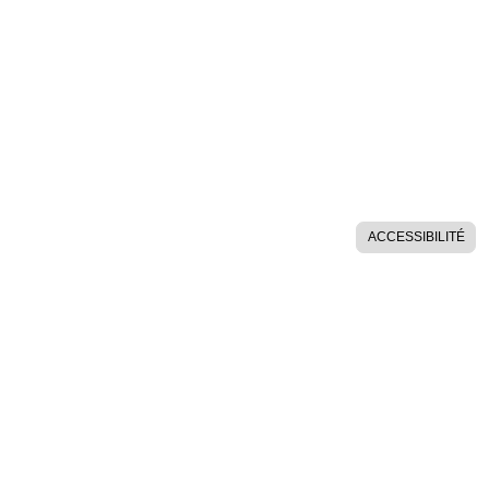
ACCESSIBILITÉ
AIDES SUR LE SITE
POLITIQUE DE CONFIDENTIALITÉ