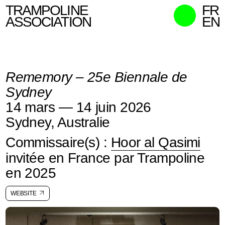
TRAMPOLINE
FR
ASSOCIATION
EN
MISSIONS
MEMBRES
Rememory – 25e Biennale de
ACTIONS
Sydney
COMMISSAIRES
14 mars — 14 juin 2026
CONTACT
Sydney, Australie
RECHERCHER
Commissaire(s) :
Hoor al Qasimi
invitée en France par Trampoline
en 2025
WEBSITE