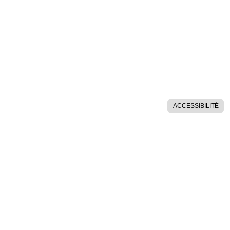
ACCESSIBILITÉ
AIDES SUR LE SITE
POLITIQUE DE CONFIDENTIALITÉ
ESPACE MEMBRES