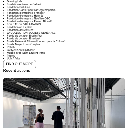
Drawing Lab
Fondation Antoine de Galbert
Fondation Bullukian
Fondation Cartier pour l’art contemporain
Fondation d'entreprise Francès*
Fondation d’entreprise Hermès
Fondation d’entreprise Neuflize OBC
Fondation d’entreprise Pernod Ricard*
FONDATION VILLA DATRIS
Fondation Art Explora
Fondation des Artistes*
LA COLLECTION SOCIÉTÉ GÉNÉRALE
Fonds de dotation Bredin Prat
Fonds de dotation Emerige*
Fonds Hélène & Édouard Leclerc pour la Culture*
Fonds Meyer Louis-Dreyfus
L'ahah
Lafayette Anticipations*
Musée Yves Saint Laurent Paris
Paprec
LUMA Arles
FIND OUT MORE
Recent actions